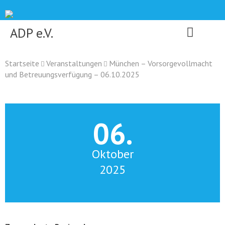
Skip
to
content
ADP e.V.
Startseite
Veranstaltungen
München – Vorsorgevollmacht
und Betreuungsverfügung – 06.10.2025
06.
Oktober
2025