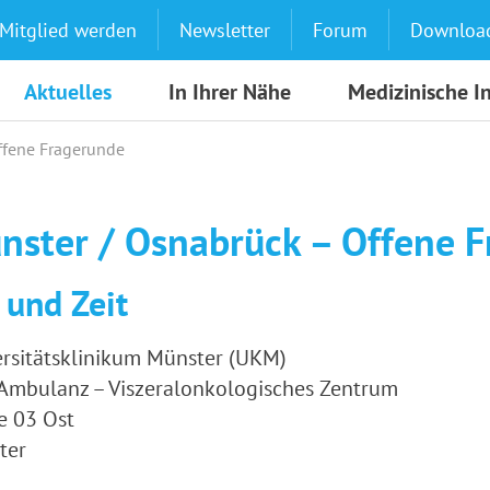
Mitglied werden
Newsletter
Forum
Downloa
Aktuelles
In Ihrer Nähe
Medizinische I
ffene Fragerunde
nster / Osnabrück – Offene 
 und Zeit
rsitätsklinikum Münster (UKM)
Ambulanz – Viszeralonkologisches Zentrum
e 03 Ost
ter