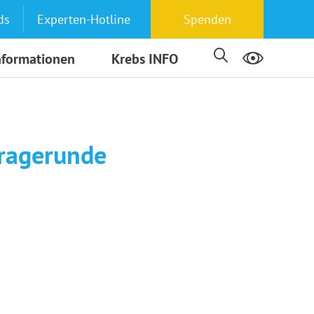
ds
Experten-Hotline
Spenden
nformationen
Krebs INFO
Fragerunde