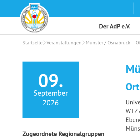
Skip
to
content
Der AdP e.V.
Startseite
Veranstaltungen
Münster / Osnabrück – O
Mü
09.
Ort
September
2026
Unive
WTZ 
Eben
Müns
Zugeordnete Regionalgruppen