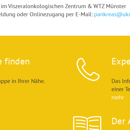
 im Viszeralonkologischen Zentrum & WTZ Münster
ldung oder Onlinezugang per E-Mail:
pankreas@ukm
e finden
Expe
ppe in Ihrer Nähe.
Das In
einer T
mehr
Der 