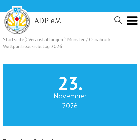
Skip
to
content
ADP e.V.
Startseite
Veranstaltungen
Münster / Osnabrück –
Weltpankreaskrebstag 2026
23.
November
2026