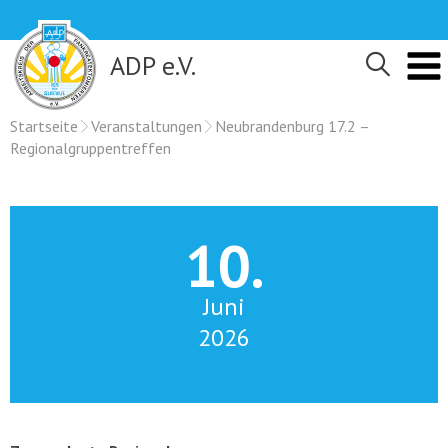
Skip
to
content
ADP e.V.
Startseite
Veranstaltungen
Neubrandenburg 17.2 –
Regionalgruppentreffen
10.
Juni
2026