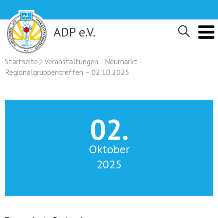
Skip
to
content
ADP e.V.
Startseite
Veranstaltungen
Neumarkt –
Regionalgruppentreffen – 02.10.2025
02.
Oktober
2025