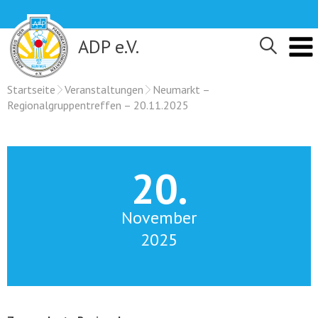
Skip
to
content
ADP e.V.
Startseite
Veranstaltungen
Neumarkt –
Regionalgruppentreffen – 20.11.2025
20.
November
2025