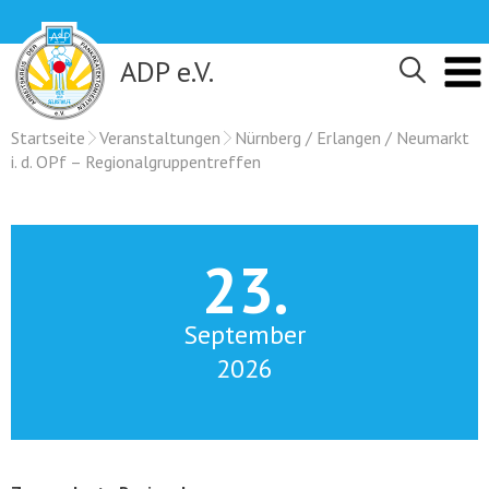
Skip
to
content
ADP e.V.
Startseite
Veranstaltungen
Nürnberg / Erlangen / Neumarkt
i. d. OPf – Regionalgruppentreffen
23.
September
2026