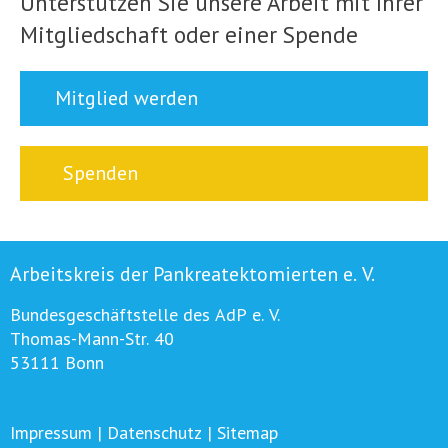
Unterstützen Sie unsere Arbeit mit Ihrer
Mitgliedschaft oder einer Spende
Mitglied werden
Spenden
Arbeitskreis der Pankreatektomierten e. V.
Bundesgeschäftstelle des AdP e. V.
Thomas-Mann-Str. 40
53111 Bonn
Impressum
|
Datenschutz
|
Sitemap