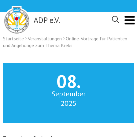
Skip
to
content
ADP e.V.
Startseite
Veranstaltungen
Online-Vorträge für Patienten
und Angehörige zum Thema Krebs
08.
September
2025