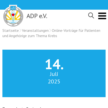
Skip
to
content
ADP e.V.
Startseite
Veranstaltungen
Online-Vorträge für Patienten
und Angehörige zum Thema Krebs
14.
Juli
2025