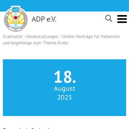
Skip
to
content
ADP e.V.
Startseite
Veranstaltungen
Online-Vorträge für Patienten
und Angehörige zum Thema Krebs
18.
August
2025