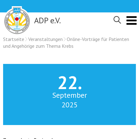
Skip
to
content
ADP e.V.
Startseite
Veranstaltungen
Online-Vorträge für Patienten
und Angehörige zum Thema Krebs
22.
September
2025