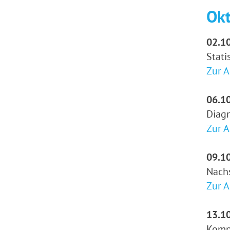
Ok
02.10
Stati
Zur 
06.10
Diagn
Zur 
09.10
Nach
Zur 
13.10
Komp