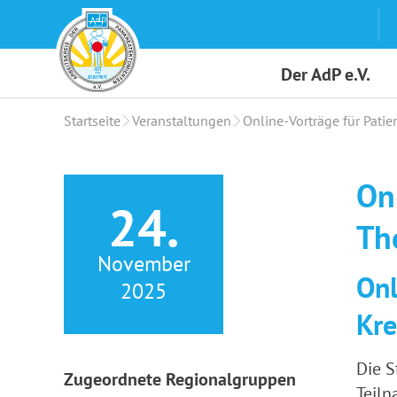
Skip
to
content
Der AdP e.V.
Startseite
Veranstaltungen
Online-Vorträge für Pat
On
24.
Th
November
Onl
2025
Kr
Die S
Zugeordnete Regionalgruppen
Teiln