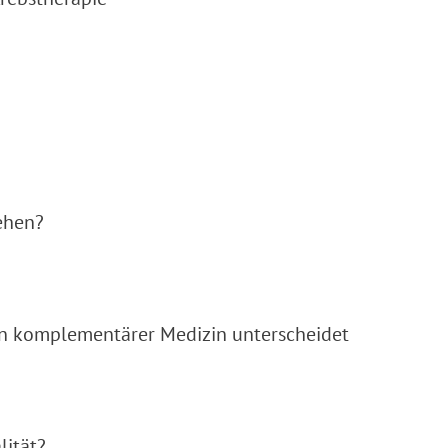
ehen?
von komplementärer Medizin unterscheidet
lität?