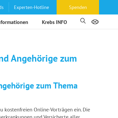
ds
Experten-Hotline
Spenden
nformationen
Krebs INFO
und Angehörige zum
 Angehörige zum Thema
u kostenfreien Online-Vorträgen ein. Die
bserkrankungen und Versicherte aller