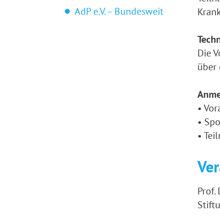
AdP e.V. – Bundesweit
Kran
Techn
Die V
über 
Anme
• Vor
• Spo
• Te
Ver
Prof.
Stift