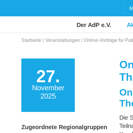
Skip
M
to
content
Der AdP e.V.
Ak
Startseite
Veranstaltungen
Online-Vorträge für P
On
27.
Th
November
On
2025
Th
Die S
Teiln
Zugeordnete Regionalgruppen