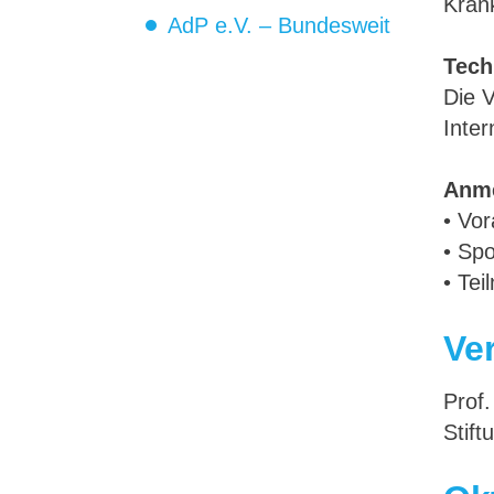
Kran
AdP e.V. – Bundesweit
Tech
Die 
Inte
Anm
• Vor
• Sp
• Te
Ve
Prof.
Stift