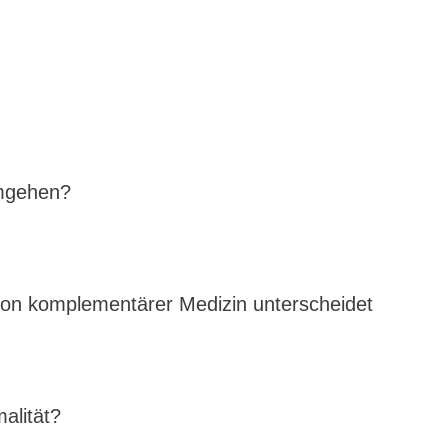
umgehen?
e von komplementärer Medizin unterscheidet
alität?