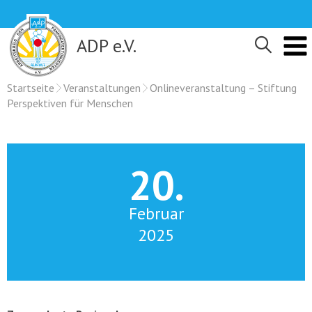
Skip
to
content
ADP e.V.
Startseite
Veranstaltungen
Onlineveranstaltung – Stiftung
Perspektiven für Menschen
20.
Februar
2025