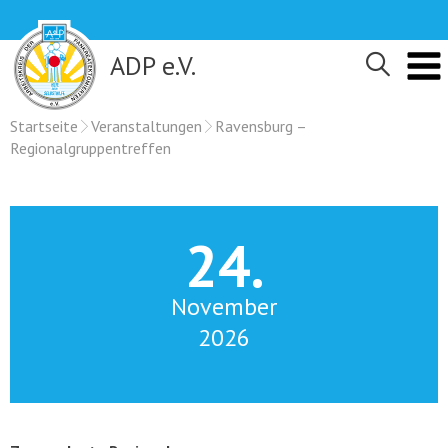
Skip
to
content
ADP e.V.
Startseite
Veranstaltungen
Ravensburg –
Regionalgruppentreffen
24.
November
2026