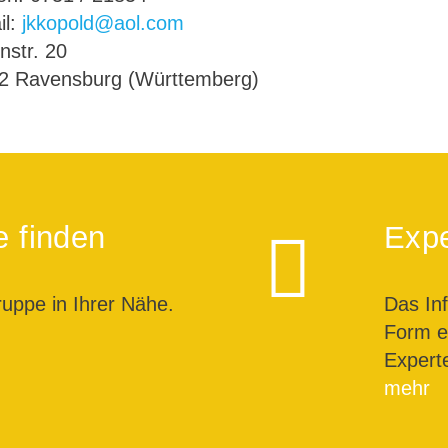
il:
jkkopold@aol.com
nstr. 20
2 Ravensburg (Württemberg)
e finden
Expe
ruppe in Ihrer Nähe.
Das In
Form ei
Expert
mehr