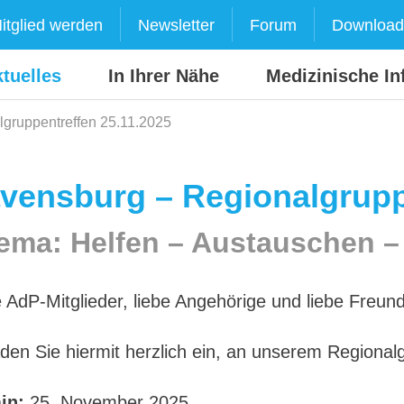
itglied werden
Newsletter
Forum
Download
tuelles
In Ihrer Nähe
Medizinische In
gruppentreffen 25.11.2025
vensburg – Regionalgrupp
ema: Helfen – Austauschen – 
e AdP-Mitglieder, liebe Angehörige und liebe Freu
aden Sie hiermit herzlich ein, an unserem Regiona
in:
25. November 2025