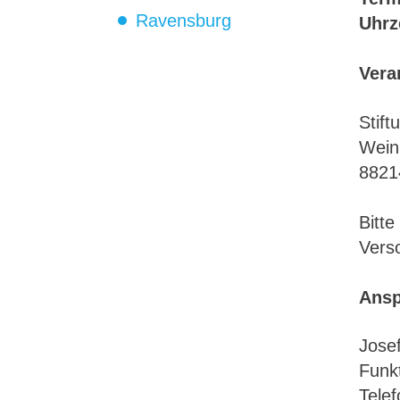
Ravensburg
Uhrz
Vera
Stift
Wein
8821
Bitt
Verso
Ansp
Jose
Funkt
Telef