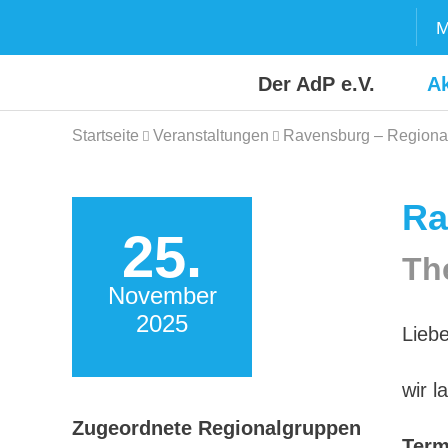
Skip
M
to
content
Der AdP e.V.
Ak
Startseite
Veranstaltungen
Ravensburg – Regional
Ra
25.
Th
November
2025
Lieb
wir l
Zugeordnete Regionalgruppen
Term