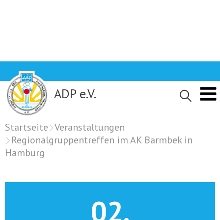
Skip
to
content
ADP e.V.
Startseite
Veranstaltungen
Regionalgruppentreffen im AK Barmbek in
Hamburg
02.