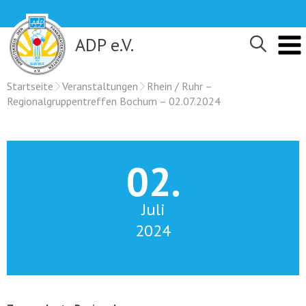
Skip
to
content
ADP e.V.
Startseite
Veranstaltungen
Rhein / Ruhr –
Regionalgruppentreffen Bochum – 02.07.2024
02.
Juli
2024