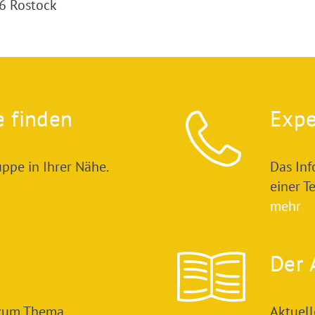
6 Rostock
e finden
Expe
ppe in Ihrer Nähe.
Das In
einer T
mehr
Der 
 zum Thema
Aktuel