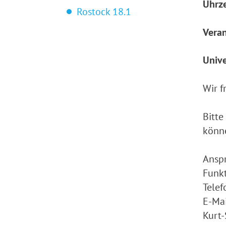
Uhrze
Rostock 18.1
Veran
Unive
Wir f
Bitte
könne
Ansp
Funkt
Telef
E-Mai
Kurt