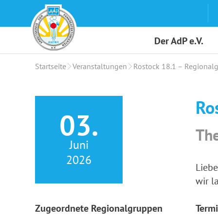
Skip
to
content
Der AdP e.V.
Startseite
Veranstaltungen
Rostock 18.1 – Regional
Ro
03.
The
Juni
2026
Liebe
wir l
Zugeordnete Regionalgruppen
Termi