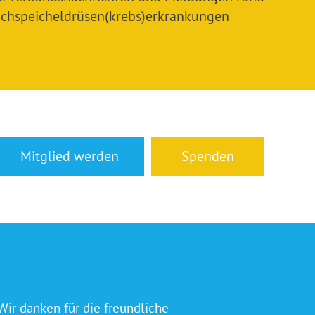
chspeicheldrüsen(krebs)erkrankungen
Mitglied werden
Spenden
Wir danken für die freundliche