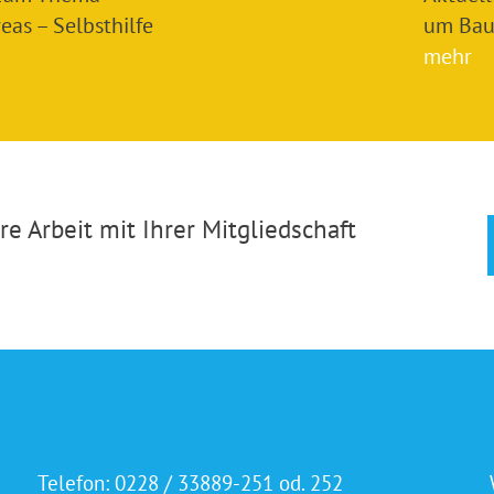
as – Selbsthilfe
um Bau
mehr
e Arbeit mit Ihrer Mitgliedschaft
Telefon:
0228 / 33889-251 od. 252