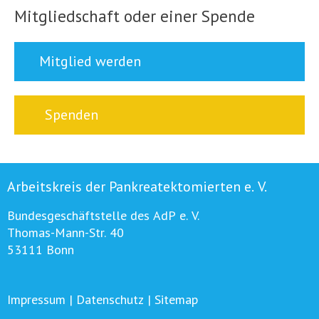
Mitgliedschaft oder einer Spende
Mitglied werden
Spenden
Arbeitskreis der Pankreatektomierten e. V.
Bundesgeschäftstelle des AdP e. V.
Thomas-Mann-Str. 40
53111 Bonn
Impressum
|
Datenschutz
|
Sitemap