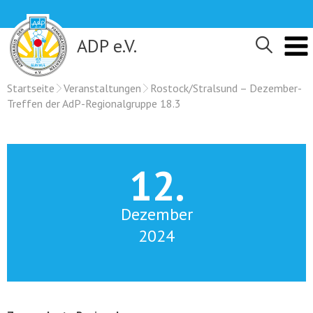
Skip
to
content
ADP e.V.
Startseite
Veranstaltungen
Rostock/Stralsund – Dezember-
Treffen der AdP-Regionalgruppe 18.3
12.
Dezember
2024