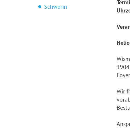
Termi
Schwerin
Uhrze
Veran
Helio
Wism
1904
Foyer
Wir f
vorab
Bestu
Anspr