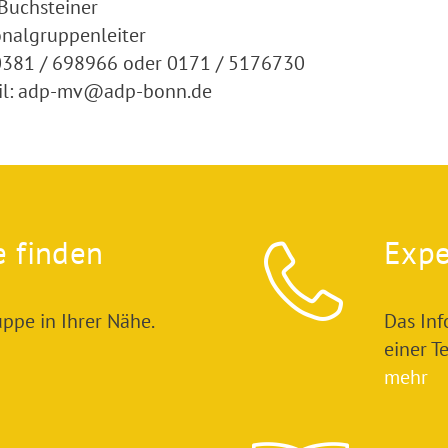
Buchsteiner
nalgruppenleiter
 0381 / 698966 oder 0171 / 5176730
il: adp-mv@adp-bonn.de
e finden
Expe
ppe in Ihrer Nähe.
Das In
einer T
mehr