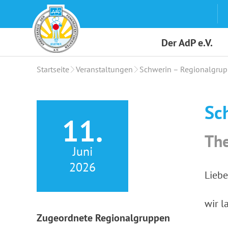
Skip
to
content
Der AdP e.V.
Startseite
Veranstaltungen
Schwerin – Regionalgrup
Sc
11.
The
Juni
2026
Liebe
wir l
Zugeordnete Regionalgruppen