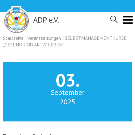
Skip
to
content
ADP e.V.
Startseite
Veranstaltungen
SELBSTMANAGEMENTKURSE
„GESUND UND AKTIV LEBEN“
03.
September
2025