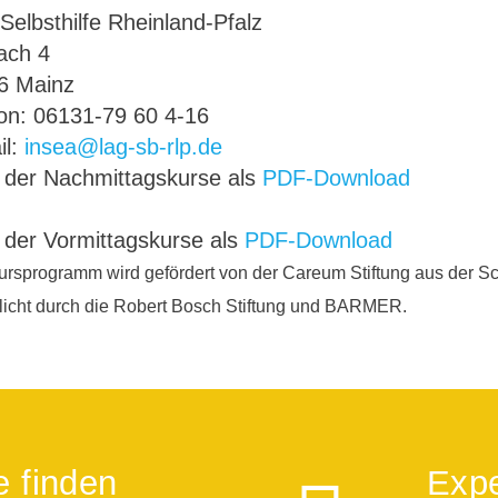
elbsthilfe Rheinland-Pfalz
ch 4
6 Mainz
fon: 06131-79 60 4-16
il:
insea@lag-sb-rlp.de
r der Nachmittagskurse als
PDF-Download
 der Vormittagskurse als
PDF-Download
rsprogramm wird gefördert von der Careum Stiftung aus der S
icht durch die Robert Bosch Stiftung und BARMER.
e finden
Expe