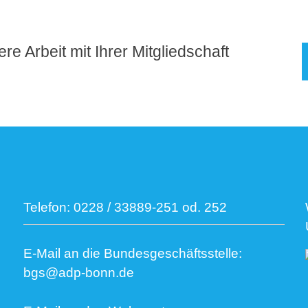
re Arbeit mit Ihrer Mitgliedschaft
Telefon:
0228 / 33889-251 od. 252
E-Mail an die Bundesgeschäftsstelle:
bgs@adp-bonn.de