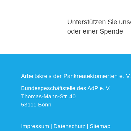
Unterstützen Sie unse
oder einer Spende
Arbeitskreis der Pankreatektomierten e. V.
Bundesgeschäftstelle des AdP e. V.
Thomas-Mann-Str. 40
53111 Bonn
Impressum
|
Datenschutz
|
Sitemap