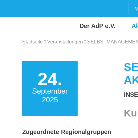
Skip
M
to
content
Der AdP e.V.
Ak
Startseite
Veranstaltungen
SELBSTMANAGEMENT
S
24.
AK
September
INSE
2025
Ku
Zugeordnete Regionalgruppen