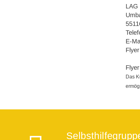
LAG S
Umba
5511
Tele
E-Ma
Flye
Flyer
Das Ku
ermögl
Selbsthilfegrupp