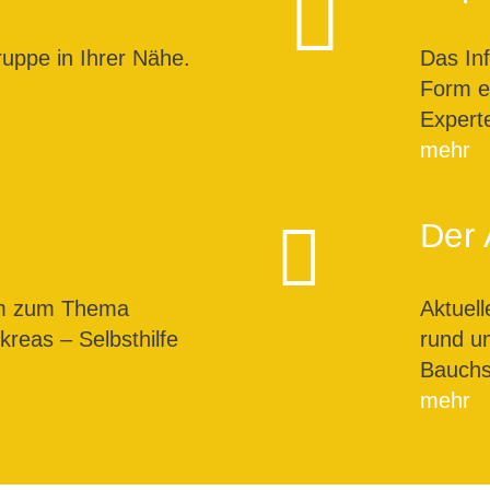
ruppe in Ihrer Nähe.
Das In
Form ei
Expert
mehr
Der 
um zum Thema
Aktuel
reas – Selbsthilfe
rund u
Bauchs
mehr