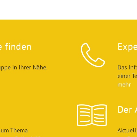
e finden
Expe
ppe in Ihrer Nähe.
Das In
einer T
mehr
Der 
 zum Thema
Aktuel