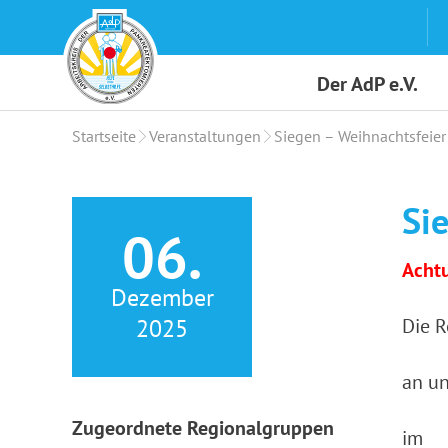
Skip
to
content
Der AdP e.V.
Startseite
Veranstaltungen
Siegen – Weihnachtsfeier
Si
06.
Achtu
Dezember
2025
Die R
an u
Zugeordnete Regionalgruppen
im