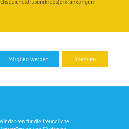
chspeicheldrüsen(krebs)erkrankungen
Mitglied werden
Spenden
Wir danken für die freundliche