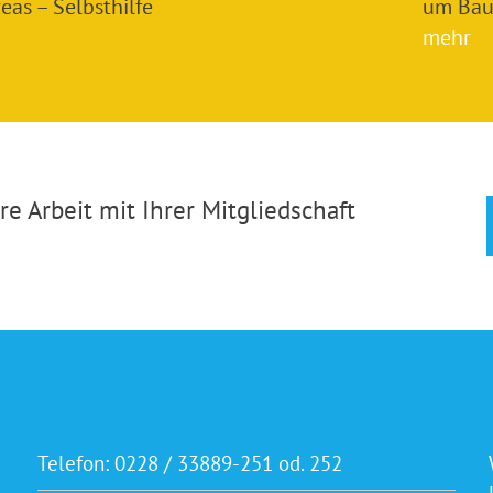
as – Selbsthilfe
um Bau
mehr
e Arbeit mit Ihrer Mitgliedschaft
Telefon:
0228 / 33889-251 od. 252