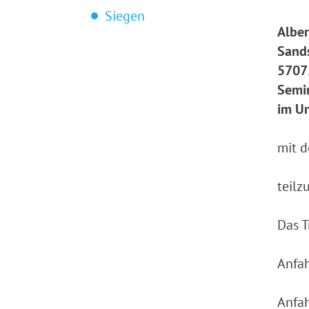
Siegen
Albe
Sand
5707
Semi
im U
mit d
teil
Das T
Anfah
Anfah