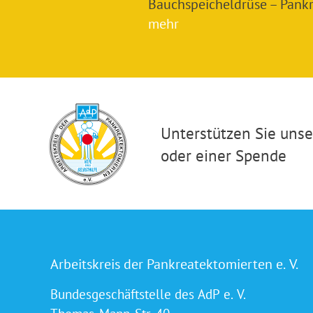
Bauchspeicheldrüse – Pankre
mehr
Unterstützen Sie unser
oder einer Spende
Arbeitskreis der Pankreatektomierten e. V.
Bundesgeschäftstelle des AdP e. V.