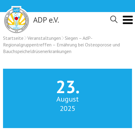
Skip
to
content
ADP e.V.
Startseite
Veranstaltungen
Siegen – AdP-
Regionalgruppentreffen – Ernährung bei Osteoporose und
Bauchspeicheldrüsenerkrankungen
23.
August
2025