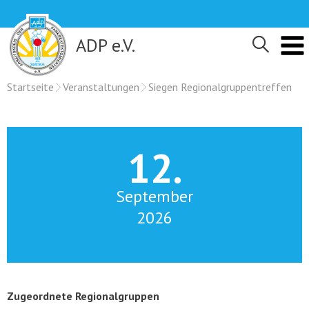
Skip
to
content
ADP e.V.
Startseite
Veranstaltungen
Siegen Regionalgruppentreffen
12.
September
2026
Zugeordnete Regionalgruppen