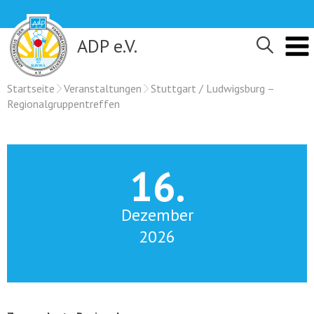
Skip
to
content
ADP e.V.
Startseite
Veranstaltungen
Stuttgart / Ludwigsburg –
Regionalgruppentreffen
16.
Dezember
2026