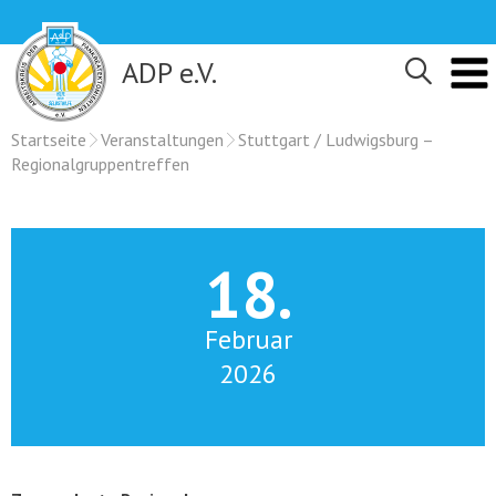
Skip
to
content
ADP e.V.
Startseite
Veranstaltungen
Stuttgart / Ludwigsburg –
Regionalgruppentreffen
18.
Februar
2026