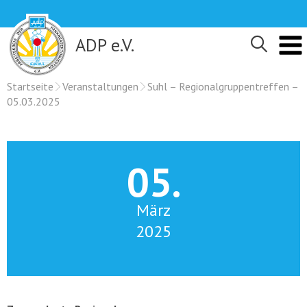
Skip
to
content
ADP e.V.
Startseite
Veranstaltungen
Suhl – Regionalgruppentreffen –
05.03.2025
05.
März
2025