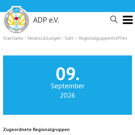
Skip
to
content
ADP e.V.
Startseite
Veranstaltungen
Suhl – Regionalgruppentreffen
09.
September
2026
Zugeordnete Regionalgruppen