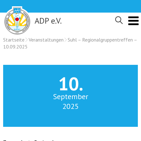
Skip
to
content
ADP e.V.
Startseite
Veranstaltungen
Suhl – Regionalgruppentreffen –
10.09.2025
10.
September
2025