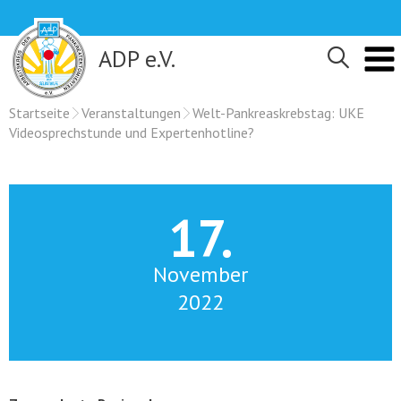
Skip
to
content
ADP e.V.
Startseite
Veranstaltungen
Welt-Pankreaskrebstag: UKE
Videosprechstunde und Expertenhotline?
17.
November
2022