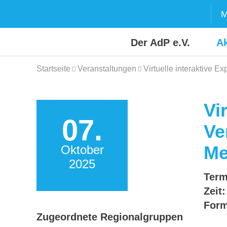
Skip
M
to
content
Der AdP e.V.
Ak
Startseite
Veranstaltungen
Virtuelle interaktive 
Vi
07.
Ve
Me
Oktober
2025
Term
Zeit:
Form
Zugeordnete Regionalgruppen