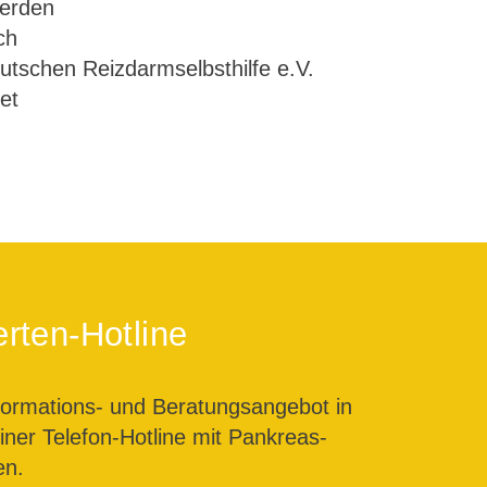
werden
ch
eutschen Reizdarmselbsthilfe e.V.
et
rten-Hotline
formations- und Beratungsangebot in
ner Telefon-Hotline mit Pankreas-
en.