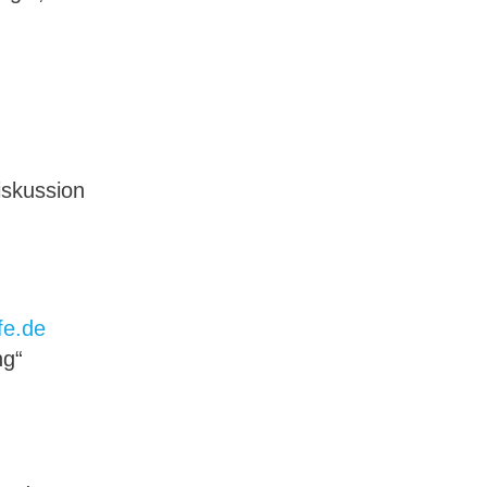
iskussion
fe.de
ng“