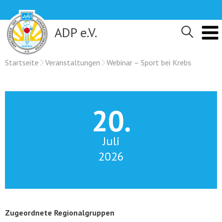
Skip
to
content
ADP e.V.
Startseite
Veranstaltungen
Webinar – Sport bei Krebs
20.
Juli
2026
Zugeordnete Regionalgruppen