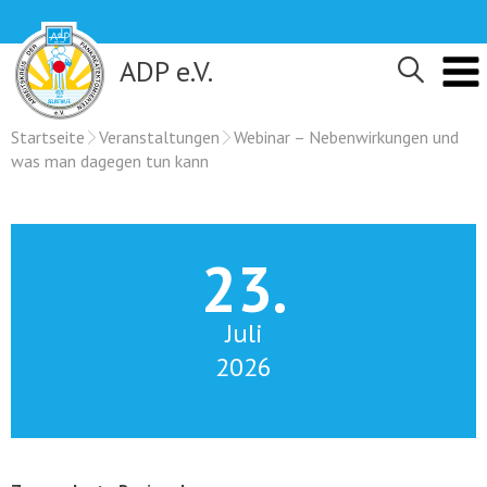
Skip
to
content
ADP e.V.
Startseite
Veranstaltungen
Webinar – Nebenwirkungen und
was man dagegen tun kann
23.
Juli
2026