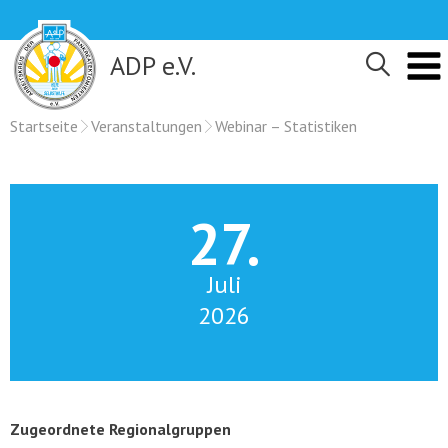
Skip
to
content
ADP e.V.
Startseite
Veranstaltungen
Webinar – Statistiken
27.
Juli
2026
Zugeordnete Regionalgruppen