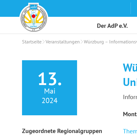
Skip
to
content
Der AdP e.V.
Startseite
Veranstaltungen
Würzburg – Informationsv
Wü
13.
Un
Mai
Infor
2024
Mont
Zugeordnete Regionalgruppen
Them