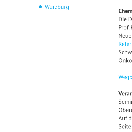
Würzburg
Chem
Die D
Prof.
Neue 
Refer
Schwe
Onkol
Wegbe
Veran
Semin
Oberd
Auf d
Seite