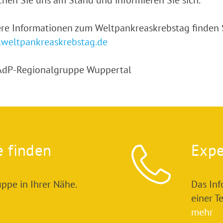
hen Sie uns am Stand und informieren Sie sich.
re Informationen zum Weltpankreaskrebstag finden
weltpankreaskrebstag.de
 AdP-Regionalgruppe Wuppertal
e finden
Expe
ppe in Ihrer Nähe.
Das In
einer T
mehr