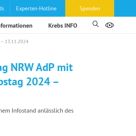
ds
Experten-Hotline
Spenden
nformationen
Krebs INFO
 – 13.11.2024
tag NRW AdP mit
bstag 2024 –
nem Infostand anlässlich des