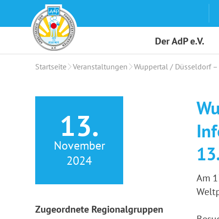
Skip
to
content
Der AdP e.V.
Startseite
Veranstaltungen
Wuppertal / Düsseldorf 
Wu
13.
In
November
13
2024
Am 13
Weltp
Zugeordnete Regionalgruppen