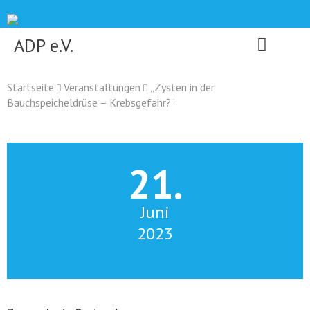
Skip
to
content
ADP e.V.
Startseite
Veranstaltungen
„Zysten in der
Bauchspeicheldrüse – Krebsgefahr?“
21.
Juni
2023