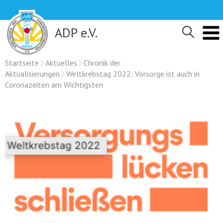
Skip
to
content
ADP e.V.
Startseite
Aktuelles
Chronik der
Aktualisierungen
Weltkrebstag 2022: Vorsorge ist auch in
Coronazeiten am Wichtigsten