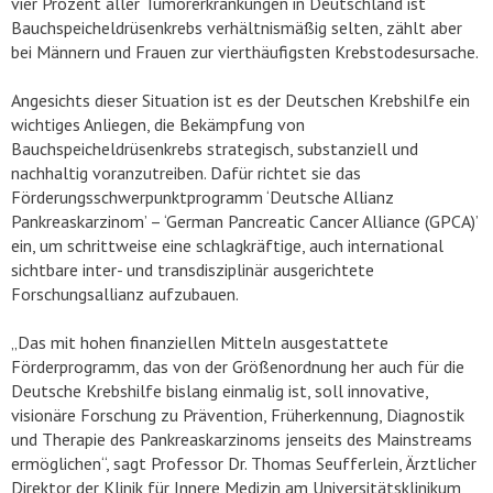
vier Prozent aller Tumorerkrankungen in Deutschland ist
Bauchspeicheldrüsenkrebs verhältnismäßig selten, zählt aber
bei Männern und Frauen zur vierthäufigsten Krebstodesursache.
Angesichts dieser Situation ist es der Deutschen Krebshilfe ein
wichtiges Anliegen, die Bekämpfung von
Bauchspeicheldrüsenkrebs strategisch, substanziell und
nachhaltig voranzutreiben. Dafür richtet sie das
Förderungsschwerpunktprogramm ‘Deutsche Allianz
Pankreaskarzinom’ – ‘German Pancreatic Cancer Alliance (GPCA)’
ein, um schrittweise eine schlagkräftige, auch international
sichtbare inter- und transdisziplinär ausgerichtete
Forschungsallianz aufzubauen.
„Das mit hohen finanziellen Mitteln ausgestattete
Förderprogramm, das von der Größenordnung her auch für die
Deutsche Krebshilfe bislang einmalig ist, soll innovative,
visionäre Forschung zu Prävention, Früherkennung, Diagnostik
und Therapie des Pankreaskarzinoms jenseits des Mainstreams
ermöglichen“, sagt Professor Dr. Thomas Seufferlein, Ärztlicher
Direktor der Klinik für Innere Medizin am Universitätsklinikum