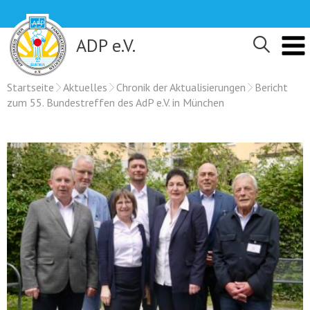
Skip
to
content
ADP e.V.
Startseite
Aktuelles
Chronik der Aktualisierungen
Bericht
zum 55. Bundestreffen des AdP e.V. in München