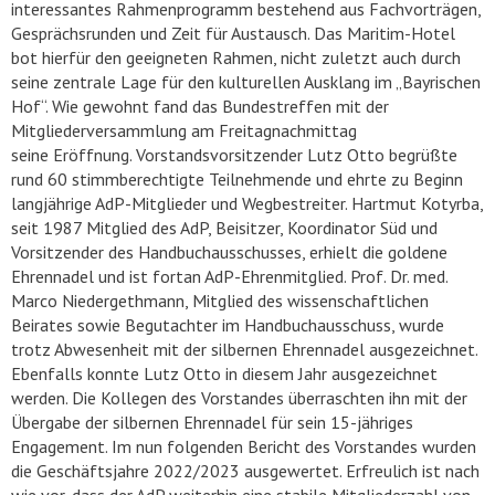
interessantes Rahmenprogramm bestehend aus Fachvorträgen,
Gesprächsrunden und Zeit für Austausch. Das Maritim-Hotel
bot hierfür den geeigneten Rahmen, nicht zuletzt auch durch
seine zentrale Lage für den kulturellen Ausklang im „Bayrischen
Hof“. Wie gewohnt fand das Bundestreffen mit der
Mitgliederversammlung am Freitagnachmittag
seine Eröffnung. Vorstandsvorsitzender Lutz Otto begrüßte
rund 60 stimmberechtigte Teilnehmende und ehrte zu Beginn
langjährige AdP-Mitglieder und Wegbestreiter. Hartmut Kotyrba,
seit 1987 Mitglied des AdP, Beisitzer, Koordinator Süd und
Vorsitzender des Handbuchausschusses, erhielt die goldene
Ehrennadel und ist fortan AdP-Ehrenmitglied. Prof. Dr. med.
Marco Niedergethmann, Mitglied des wissenschaftlichen
Beirates sowie Begutachter im Handbuchausschuss, wurde
trotz Abwesenheit mit der silbernen Ehrennadel ausgezeichnet.
Ebenfalls konnte Lutz Otto in diesem Jahr ausgezeichnet
werden. Die Kollegen des Vorstandes überraschten ihn mit der
Übergabe der silbernen Ehrennadel für sein 15-jähriges
Engagement. Im nun folgenden Bericht des Vorstandes wurden
die Geschäftsjahre 2022/2023 ausgewertet. Erfreulich ist nach
wie vor, dass der AdP weiterhin eine stabile Mitgliederzahl von