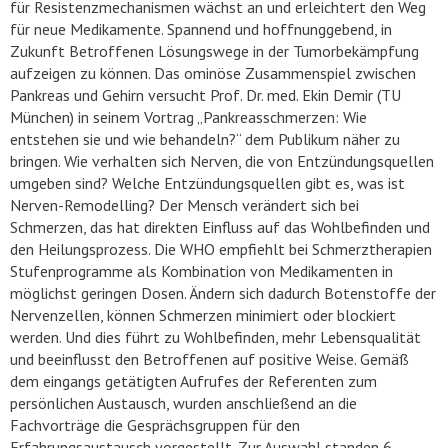
für Resistenzmechanismen wächst an und erleichtert den Weg
für neue Medikamente. Spannend und hoffnunggebend, in
Zukunft Betroffenen Lösungswege in der Tumorbekämpfung
aufzeigen zu können. Das ominöse Zusammenspiel zwischen
Pankreas und Gehirn versucht Prof. Dr. med. Ekin Demir (TU
München) in seinem Vortrag „Pankreasschmerzen: Wie
entstehen sie und wie behandeln?“ dem Publikum näher zu
bringen. Wie verhalten sich Nerven, die von Entzündungsquellen
umgeben sind? Welche Entzündungsquellen gibt es, was ist
Nerven-Remodelling? Der Mensch verändert sich bei
Schmerzen, das hat direkten Einfluss auf das Wohlbefinden und
den Heilungsprozess. Die WHO empfiehlt bei Schmerztherapien
Stufenprogramme als Kombination von Medikamenten in
möglichst geringen Dosen. Ändern sich dadurch Botenstoffe der
Nervenzellen, können Schmerzen minimiert oder blockiert
werden. Und dies führt zu Wohlbefinden, mehr Lebensqualität
und beeinflusst den Betroffenen auf positive Weise. Gemäß
dem eingangs getätigten Aufrufes der Referenten zum
persönlichen Austausch, wurden anschließend an die
Fachvorträge die Gesprächsgruppen für den
Erfahrungsaustausch vorgestellt. Zur Auswahl standen 6