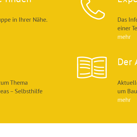
ppe in Ihrer Nähe.
Das In
einer T
mehr
Der 
 zum Thema
Aktuel
as – Selbsthilfe
um Bau
mehr