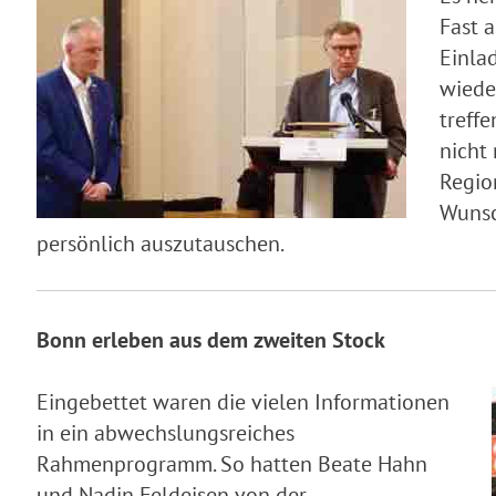
Fast 
Einla
wiede
treffe
nicht
Regio
Wunsc
persönlich auszutauschen.
Bonn erleben aus dem zweiten Stock
Eingebettet waren die vielen Informationen
in ein abwechslungsreiches
Rahmenprogramm. So hatten Beate Hahn
und Nadin Feldeisen von der