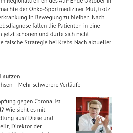
em Regionaltreff en des AdP Ende Oktober in
machte der Onko-Sportmediziner Mut, trotz
erkrankung in Bewegung zu bleiben. Nach
ebsdiagnose fallen die Patienten in eine
 jetzt schonen und dürfe sich nicht
ie falsche Strategie bei Krebs. Nach aktueller
d nutzen
hsen – Mehr schwerere Verläufe
mpfung gegen Corona. Ist
l? Wie sieht es mit
dlung aus? Diese und
llt, Direktor der