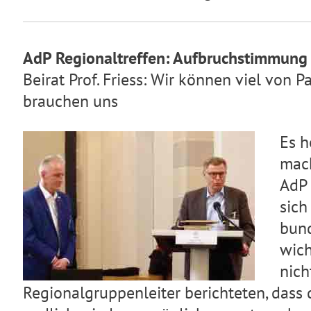
AdP Regionaltreffen: Aufbruchstimmung 
Beirat Prof. Friess: Wir können viel von P
brauchen uns
Es h
mach
AdP 
sich
bund
wich
nich
Regionalgruppenleiter berichteten, dass 