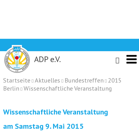
Skip
to
content
ADP e.V.
Startseite
Aktuelles
Bundestreffen
2015
Berlin
Wissenschaftliche Veranstaltung
Wissenschaftliche Veranstaltung
am Samstag 9. Mai 2015