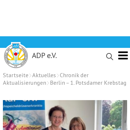
Skip
to
content
ADP e.V.
Startseite
Aktuelles
Chronik der
Aktualisierungen
Berlin – 1. Potsdamer Krebstag