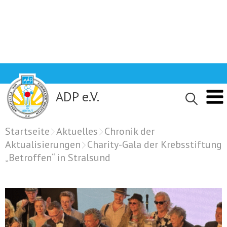
Skip
to
content
ADP e.V.
Startseite
Aktuelles
Chronik der
Aktualisierungen
Charity-Gala der Krebsstiftung
„Betroffen“ in Stralsund