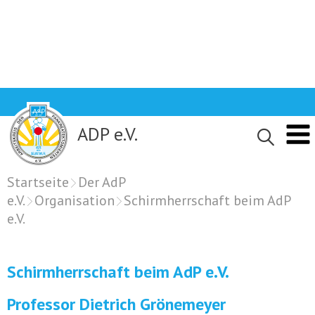
Skip
to
content
ADP e.V.
Startseite
Der AdP
e.V.
Organisation
Schirmherrschaft beim AdP
e.V.
Schirmherrschaft beim AdP e.V.
Professor Dietrich Grönemeyer