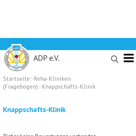
Skip
to
content
ADP e.V.
Startseite
Reha-Kliniken
(Fragebogen)
Knappschafts-Klinik
Knappschafts-Klinik