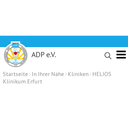
Skip
to
content
ADP e.V.
Startseite
In Ihrer Nähe
Kliniken
HELIOS
Klinikum Erfurt